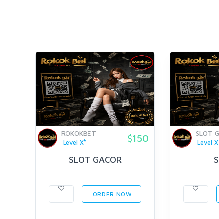
ROKOKBET
SLOT 
$150
5
Level X
Level X
SLOT GACOR
S
ORDER NOW