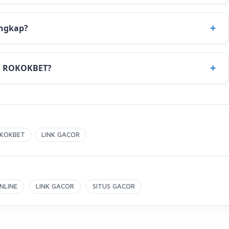
ngkap?
di ROKOKBET?
KOKBET
LINK GACOR
NLINE
LINK GACOR
SITUS GACOR