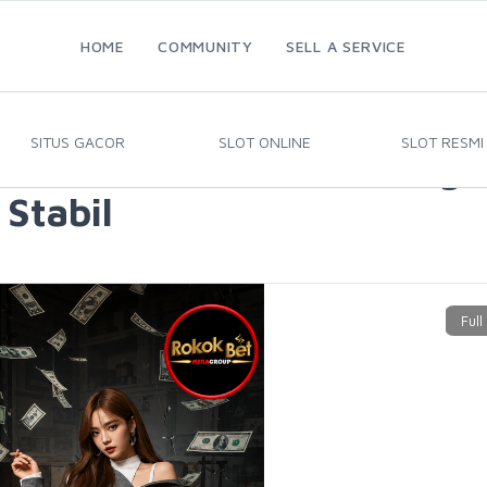
HOME
COMMUNITY
SELL A SERVICE
SITUS GACOR
SLOT ONLINE
SLOT RESMI
ame Online Resmi dengan
Stabil