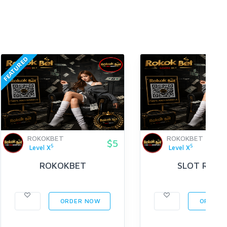
FEATURED
ROKOKBET
ROKOKBET
$5
5
5
Level X
Level X
ROKOKBET
SLOT RESMI
ORDER NOW
ORDER 