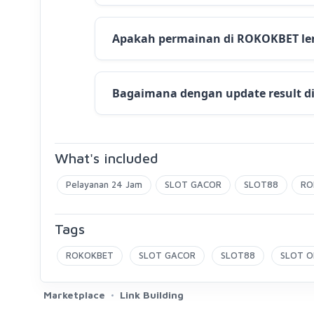
Apakah permainan di ROKOKBET le
Bagaimana dengan update result 
What's included
Pelayanan 24 Jam
SLOT GACOR
SLOT88
RO
Tags
ROKOKBET
SLOT GACOR
SLOT88
SLOT O
Marketplace
Link Building